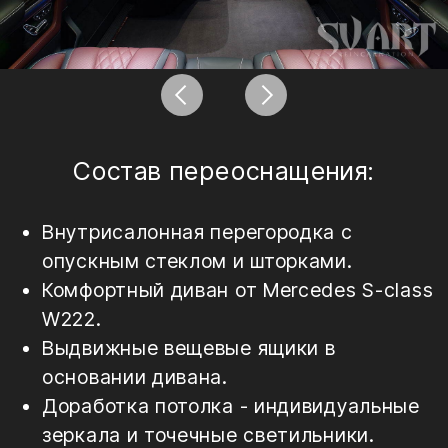
Внутрисалонная перегородка с
опускным стеклом и шторками.
Комфортный диван от Mercedes S-class
W222.
Выдвижные вещевые ящики в
основании дивана.
Доработка потолка - индивидуальные
зеркала и точечные светильники.
Отделка салона натуральной кожей,
алькантарой и деревом.
Мультимедиа система.
Аудио система.
1996
2026
Cadillac Escalade
Mercedes V class