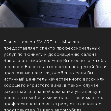
Звоните нам
+7 (495) 777-87-87
1996
2026
Cadillac Escalade
Mercedes V class
Mercedes Sprinter
VW Multivan
Toyota Hiace