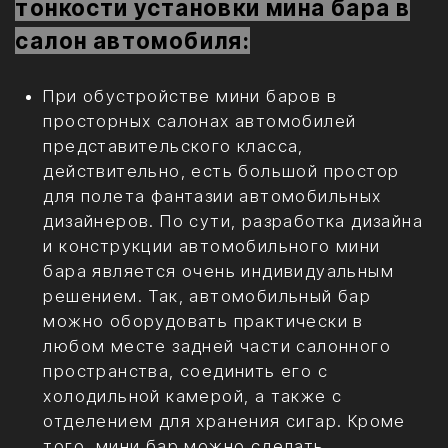
пространства, соединить его с
холодильной камерой, а также с
отделением для хранения сигар. Кроме
того, мини бар можно сделать
выдвижным, а также управляемым с
помощью одного нажатия кнопки.
Эффектным дополнением интерьера VIP-
салона станет обустройство стильной
внешней LED-подсветки зоны с мини
баром.
Если в салоне ограничено свободное
пространство, в таком случае возможно
компактное решение по установке мини
бара. Например, мини бар может
являться продолжением штатной
консоли или быть встроенным в
подлокотник между пассажирскими
сиденьями.
Практически всегда мини бар в салоне
авто выполняется с электроприводом,
осуществляющим автоматизированную
подачу содержимого, и, при
необходимости, открывающего шторку-
стекло бара. Так, например, мини бар
может иметь до трех отдельных