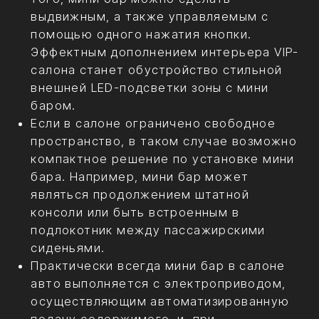
электроприводов, каждый из которых
выполняет свою функцию, а именно: 1)
для поднятия стекла; 2) для подачи
содержимого; 3) для поворота панели с
бокалами.
Являясь предметом роскоши, мини бар
должен иметь соответствующую
отделку. Дополнительная внутренняя
декоративная подсветка заставляет
искриться напитки и хрусталь бокалов.
Изнутри мини бар в машине может быть
отделан алькантарой и деревом.
Скрытый миниатюрный охлаждающий
элемент быстро остудит напитки до
нужной температуры.
По желанию клиента, внешний дизайн
автомобильного мини бара может, как
привлекать внимание, так и быть
скромно замаскированным под общее
стилистическое решение интерьера
салона. Мини бар в автомобиле может
быть небольшим и рассчитанным на
размещение одной бутылки воды или
алкогольного напитка и пары бокалов,
или же представлять собой настоящий