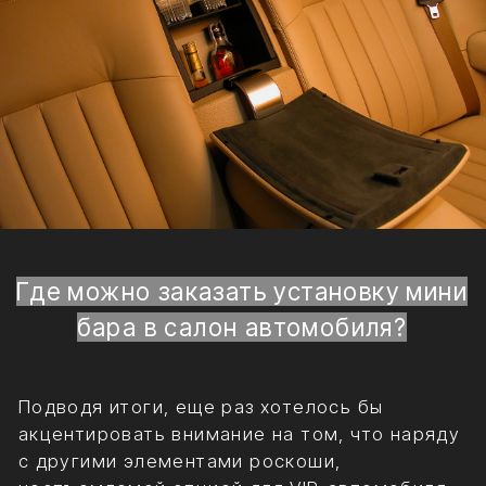
предоставляет спектр профессиональных
услуг по тюнингу и дооснащению салона
Вашего автомобиля. Если Вы желаете, чтобы
в салоне Вашего авто всегда под рукой были
прохладные напитки, особенно если Вы
истинный ценитель качественного виски или
хорошего игристого вина, в таком случае
заказывайте в нашей компании установку в
салон автомобиля мини бара. Наши мастера
профессионально интегрируют в салонное
пространство Вашего автомобиля
представительского класса мини бар и
компрессорный холодильник, которые станут
необходимым дополнением для Вашего
оптимального комфорта в дороге. Также мы
можем встроить в салон кофеварку, и Вы
будете наслаждаться бодрящим свежим
кофе в своем автомобиле во время работы.