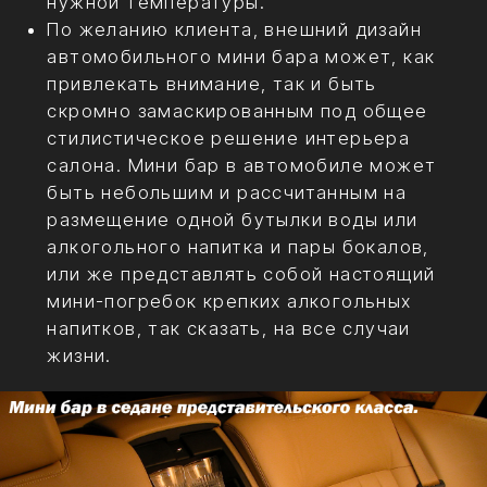
неотъемлемой опцией для VIP-автомобиля
является установка мини бара с
холодильником, что позволяет хранить в
салоне авто как холодные, так и горячие
напитки. Сегодня заказы на установку данных
опций принимают как заводы изготовители,
так и отдельные автосервисные мастерские,
занимающиеся переоборудованием VIP-
салонов.
Тюнинг-салон SV-ART в г. Москва