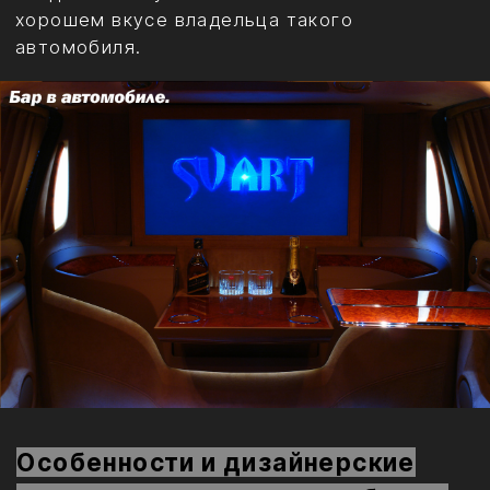
Особенности и дизайнерские
тонкости установки мина бара в
салон автомобиля:
При обустройстве мини баров в
просторных салонах автомобилей
представительского класса,
действительно, есть большой простор
для полета фантазии автомобильных
дизайнеров. По сути, разработка дизайна
и конструкции автомобильного мини
бара является очень индивидуальным
решением. Так, автомобильный бар
можно оборудовать практически в
любом месте задней части салонного