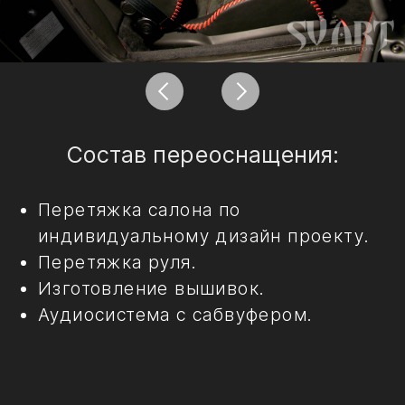
Перетяжка салона по
индивидуальному дизайн проекту.
Перетяжка руля.
Изготовление вышивок.
Аудиосистема с сабвуфером.
1996
2026
Cadillac Escalade
Mercedes V class
Mercedes Sprinter
VW Multivan
Toyota Hiace
Chevrolet Express