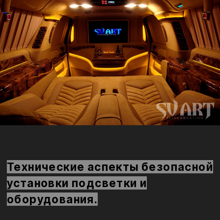
перетирания. Управление осуществляется
через штатный контроллер или приложение
— с возможностью отключения подсветки
при движении или автоматической
регулировкой яркости по датчику
освещённости.
Оборудование (экраны, аудиосистемы,
механизмы) крепится на анкерные точки или
кастомные рамы из алюминия/стали,
рассчитанные на нагрузки до 10–15G
(аварийное торможение). Все механизмы
(электроприводы перегородок, регулировки
сидений) проходят тесты на надёжность и
блокировку при скорости выше 5 км/ч.
Электрика подключается параллельно с
защитой от скачков напряжения и
автоматическим отключением при низком
заряде аккумулятора.
Распространённые ошибки и как
их избежать.