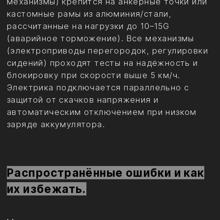
Грамотная установка даёт ощущение
единого пространства: подсветка
подчёркивает текстуру кожи и карбона,
оборудование работает бесшумно и плавно,
ничто не отвлекает и не создаёт
дискомфорта. Безопасность сохраняется на
заводском уровне или выше — все элементы
сертифицированы, электрика защищена,
крепления выдерживают экстремальные
нагрузки.
В итоге салон становится не просто
роскошным, а по-настоящему комфортным и
безопасным пространством. Каждый элемент
— от мягкого света до скрытых механизмов
— работает на пассажиров, не жертвуя
ничем. Такой подход превращает
автомобиль в личное пространство высшего
уровня, где роскошь и безопасность
идеально дополняют друг друга.