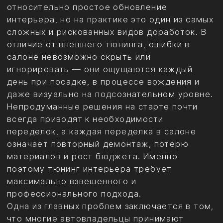
даже визуально на подсознательном уровне.
Непродуманные решения на старте почти
всегда приводят к необходимости
переделок, а каждая переделка в салоне
означает повторный демонтаж, потерю
материалов и рост бюджета. Именно
поэтому тюнинг интерьера требует
максимально взвешенного и
профессионального подхода.
Одна из главных проблем заключается в том,
что многие автовладельцы принимают
решения эмоционально, ориентируясь на
красивые фотографии в интернете или
отдельные элементы, которые понравились
визуально. При этом редко учитывается
общая архитектура салона, эргономика,
особенности конкретной модели автомобиля
и заводские технологические ограничения. В
результате интерьер теряет целостность, а
дорогие материалы не создают ощущения
премиальности. Исправление таких ошибок
часто обходится дороже первоначального
тюнинга.
Дополнительную сложность создаёт тот
факт, что тюнинг салона — это не только