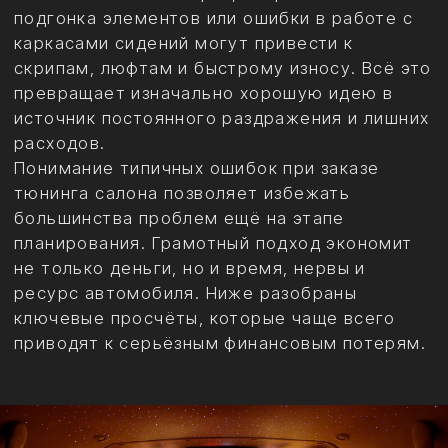
Технические аспекты безопасной
установки подсветки и
оборудования.
Подсветка монтируется в несколько слоёв:
базовая контурная линия по периметру,
акцентные зоны (сиденья, перегородки, пол),
декоративные элементы («звёздное небо»
или динамические эффекты). Каждый LED-
модуль фиксируется на вибро- и
шумоизоляцию, чтобы исключить дребезг и
перегрев. Проводка укладывается в гофру
или специальные каналы, с запасом на
температурные расширения и защиту от