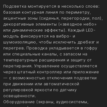
Многие пытаются сэкономить на установке,
используя дешёвые LED-ленты или
самодельные крепления — это приводит к
быстрому выгоранию подсветки, коротким
замыканиям или отрыву элементов при
движении. Ещё одна ошибка —
игнорирование сертификации: установка без
расчёта нагрузок может нарушить
жёсткость кузова и повлиять на пассивную
безопасность (ремни, подушки).
Профессиональный подход включает
предварительный 3D-анализ, тесты на
вибрационном стенде и финальную проверку
на дороге.
Чтобы избежать проблем, выбирают студии с
опытом в VIP-тюнинге, где есть собственное
производство и инженеры. Безопасность и
роскошь достигаются за счёт комплексного
подхода: от проектирования до тестовых
пробегов.
Преимущества грамотной
интеграции и итоговый эффект.