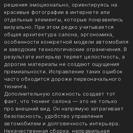
про внешний вид. Он напрямую затрагивает
безопасность, удобство управления
автомобилем и долговечность интерьера.
Некачественная сборка, неправильная
подгонка элементов или ошибки в работе с
каркасами сидений могут привести к
скрипам, люфтам и быстрому износу. Всё это
превращает изначально хорошую идею в
источник постоянного раздражения и лишних
расходов.
Понимание типичных ошибок при заказе
тюнинга салона позволяет избежать
большинства проблем ещё на этапе
планирования. Грамотный подход экономит
не только деньги, но и время, нервы и
ресурс автомобиля. Ниже разобраны
ключевые просчёты, которые чаще всего
приводят к серьёзным финансовым потерям.