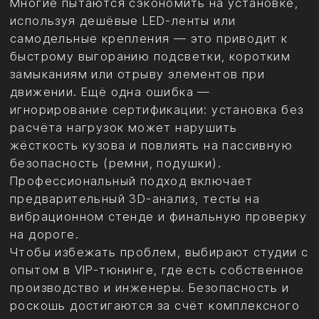
1996
2026
Cadillac Escalade
Mercedes V class
Mercedes Sprinter
VW Multivan
Toyota Hiace